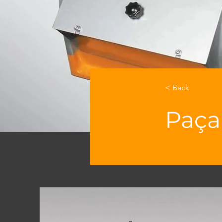
< Back
Paça