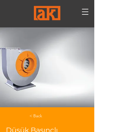
< Back
Düşük Basınçlı